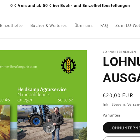
0 € Versand ab 50 € bei Buch- und Einzelheftbestellungen
Einzelhefte
Bücher & Weiteres
Über uns
FAQ
Zum LU-We
LOHNUNTERNEHMEN
LOHN
AUSGA
Normaler
€20,00 EUR
Preis
Inkl. Steuern.
Versan
Varianten
LOHNUNTERNEH