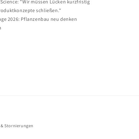
Science: "Wir müssen Lücken kurzfristig
roduktkonzepte schließen."
age 2026: Pflanzenbau neu denken
n
 & Stornierungen