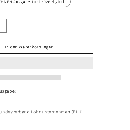
MEN Ausgabe Juni 2026 digital
Erhöhe
die
Menge
für
In den Warenkorb legen
ERNEHMEN
LOHNUNTERNEHMEN
AUSGABE
Juni
2026
Ausgabe:
undesverband Lohnunternehmen (BLU)