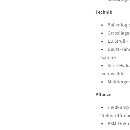
Technik
Ballenlogis
Grassilage
LU Struß -
Deutz-Fahr
Kabine
Serie Hydra
impossible
Meldunge
Pflanze
Heidkamp 
Nährstoffdep
PSM-Dokum