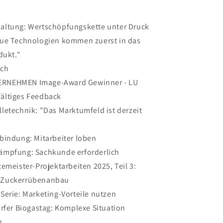
altung: Wertschöpfungskette unter Druck
eue Technologien kommen zuerst in das
ukt."
uch
RNEHMEN Image-Award Gewinner - LU
fältiges Feedback
letechnik: "Das Marktumfeld ist derzeit
bindung: Mitarbeiter loben
ämpfung: Sachkunde erforderlich
cemeister-Projektarbeiten 2025, Teil 3:
m Zuckerrübenanbau
Serie: Marketing-Vorteile nutzen
orfer Biogastag: Komplexe Situation
n