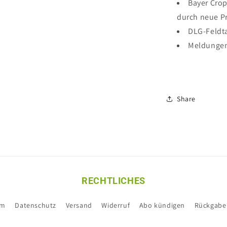
Bayer Crop
durch neue P
DLG-Feldt
Meldunge
Share
RECHTLICHES
um
Datenschutz
Versand
Widerruf
Abo kündigen
Rückgabe